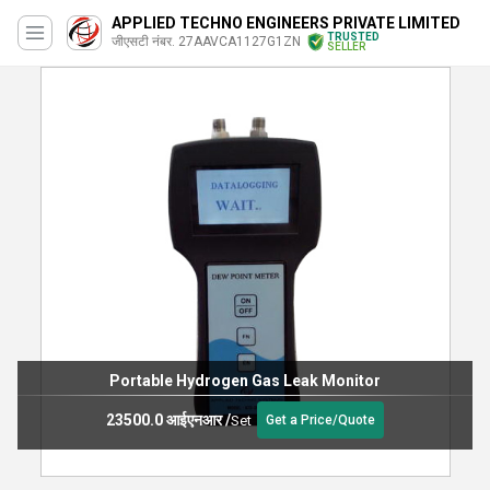
APPLIED TECHNO ENGINEERS PRIVATE LIMITED
TRUSTED
जीएसटी नंबर. 27AAVCA1127G1ZN
SELLER
Portable Hydrogen Gas Leak Monitor
23500.0 आईएनआर
/
Set
Get a Price/Quote