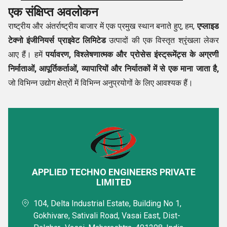
एक संक्षिप्त अवलोकन
राष्ट्रीय और अंतर्राष्ट्रीय बाजार में एक प्रमुख स्थान बनाते हुए, हम,
एप्लाइड
टेक्नो इंजीनियर्स प्राइवेट लिमिटेड
उत्पादों की एक विस्तृत श्रृंखला लेकर
आए हैं। हमें
पर्यावरण, विश्लेषणात्मक और प्रोसेस इंस्ट्रूमेंट्स के अग्रणी
निर्माताओं, आपूर्तिकर्ताओं, व्यापारियों और निर्यातकों में से एक माना जाता है,
जो विभिन्न उद्योग क्षेत्रों में विभिन्न अनुप्रयोगों के लिए आवश्यक हैं।
जिन उत्पादों में हम सौदा करते हैं उनमें
गैस डिटेक्टर, पोर्टेबल गैस डिटेक्टर,
अल्ट्रासोनिक लीक डिटेक्टर, फिक्स्ड गैस डिटेक्टर, गैस ट्रांसमीटर, गैस
एनालाइजर, फ्ल्यू गैस एनालाइजर, स्टैक गैस एनालाइजर, मॉइस्चर
एनालाइजर, ड्यू पॉइंट ट्रांसमीटर, डस्ट मॉनिटर, हैंड हेल्ड डस्ट मॉनिटर,
कंटीन्यूअस एमिशन मॉनिटर शामिल हैं।
APPLIED TECHNO ENGINEERS PRIVATE
LIMITED
हमारी सफलता के कारक
104, Delta Industrial Estate, Building No 1,
Gokhivare, Sativali Road, Vasai East, Dist-
हमारी कंपनी की स्थापना श्री मुन्नू लाल यादव ने की थी। यह उनकी कड़ी